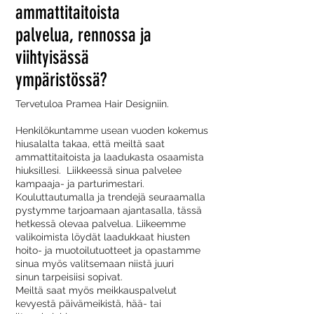
ammattitaitoista
palvelua, rennossa ja
viihtyisässä
ympäristössä?
Tervetuloa Pramea Hair Designiin.
Henkilökuntamme usean vuoden kokemus
hiusalalta takaa, että meiltä saat
ammattitaitoista ja laadukasta osaamista
hiuksillesi. Liikkeessä sinua palvelee
kampaaja- ja parturimestari.
Kouluttautumalla ja trendejä seuraamalla
pystymme tarjoamaan ajantasalla, tässä
hetkessä olevaa palvelua. Liikeemme
valikoimista löydät laadukkaat hiusten
hoito- ja muotoilutuotteet ja opastamme
sinua myös valitsemaan niistä juuri
sinun tarpeisiisi sopivat.
Meiltä saat myös meikkauspalvelut
kevyestä päivämeikistä, hää- tai