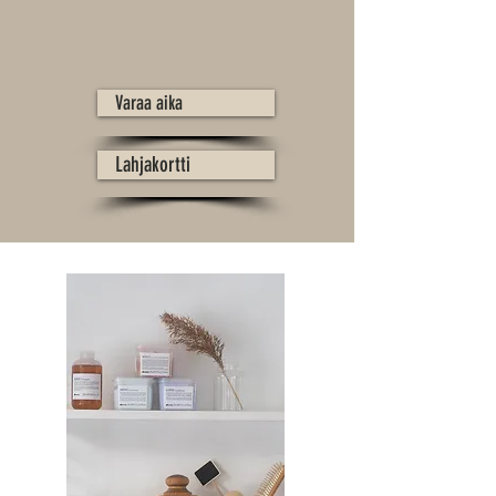
SHOP
Varaa aika
Lahjakortti
Lahjakortti