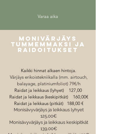
Varaa aika
MONIVÄRJÄYS
TUMMEMMAKSI JA
RAIDOITUKSET
Kaikki hinnat alkaen hintoja.
Värjäys erikoistekniikalla (mm. airtouch,
balayage, platiniumfoliot) 79€/h
Raidat ja leikkaus (lyhyet) 127,00
Raidat ja leikkaus (keskipitkät) 160,00€
Raidat ja leikkaus (pitkät) 188,00 €
Monisävyvärjäys ja leikkaus lyhyet
125,00€
Monisävyvärjäys ja leikkaus keskipitkät
139,00€