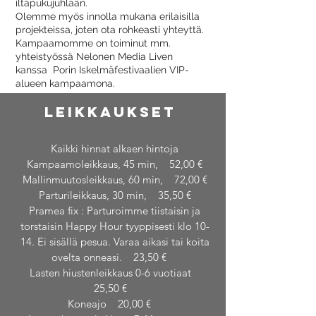
iltapukujuhlaan.
Olemme myös innolla mukana erilaisilla
projekteissa, joten ota rohkeasti yhteyttä.
Kampaamomme on toiminut mm.
yhteistyössä Nelonen Media Liven
kanssa Porin Iskelmäfestivaalien VIP-
alueen kampaamona.
Leikkaukset
Kaikki hinnat alkaen hintoja
Kampaamoleikkaus, 45 min, 52,00 €
Mallinmuutosleikkaus, 60 min, 72,00 €
Parturileikkaus, 30 min, 35,50 €
Pramea fix : Parturoimme tiistaisin ja
torstaisin Happy Hour tyyppisesti klo 10-
14. Ei sisällä pesua. Varaa aikasi tai koita
ovelta onneasi. 23,50 €
Lasten hiustenleikkaus 0-6 vuotiaat
25,50 €
Koneajo 20,00 €